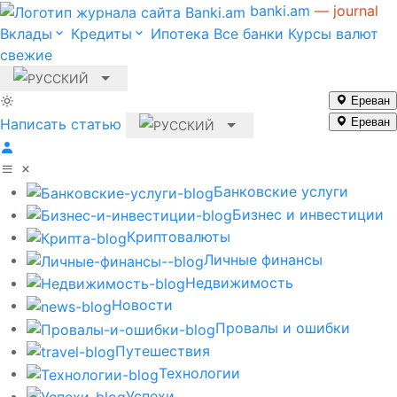
banki.am
— journal
Вклады
Кредиты
Ипотека
Все банки
Курсы валют
свежие
Ереван
Написать статью
Ереван
Банковские услуги
Бизнес и инвестиции
Криптовалюты
Личные финансы
Недвижимость
Новости
Провалы и ошибки
Путешествия
Технологии
Успехи