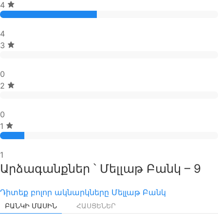
4
4
3
0
2
0
1
1
Արձագանքներ ՝ Մելլաթ Բանկ – 9
Դիտեք բոլոր ակնարկները Մելլաթ Բանկ
ԲԱՆԿԻ ՄԱՍԻՆ
ՀԱՍՑԵՆԵՐ