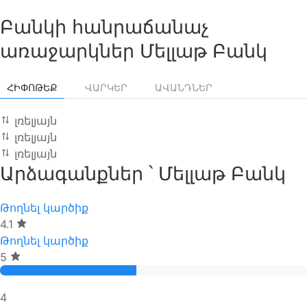
առաջարկ)
Բանկ
—
Բանկի հանրաճանաչ
Հիփոթեք
առաջարկներ Մելլաթ Բանկ
(0
առաջարկ)
ՀԻՓՈԹԵՔ
ՎԱՐԿԵՐ
ԱՎԱՆԴՆԵՐ
լռելյայն
լռելյայն
լռելյայն
Արձագանքներ ՝ Մելլաթ Բանկ
Թողնել կարծիք
4.1
Թողնել կարծիք
5
4