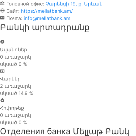
Головной офис:
Չարենցի 19, ք. Երևան
Сайт:
https://mellatbank.am/
Почта:
info@mellatbank.am
Բանկի արտադրանք
Ավանդներ
0 առաջարկ
սկսած 0 %
Մելլաթ
Բանկ
Վարկեր
—
2 առաջարկ
Ավանդներ
սկսած 14,9 %
(0
Մելլաթ
առաջարկ)
Բանկ
Հիփոթեք
—
0 առաջարկ
Վարկեր
սկսած 0 %
(2
Մելլաթ
Отделения банка Մելլաթ Բանկ