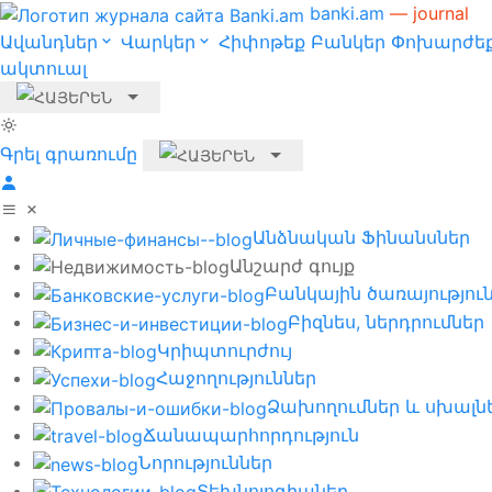
banki.am
— journal
Ավանդներ
Վարկեր
Հիփոթեք
Բանկեր
Փոխարժեք
ակտուալ
Գրել գրառումը
Անձնական Ֆինանսներ
Անշարժ գույք
Բանկային ծառայությու
Բիզնես, ներդրումներ
Կրիպտուրժույ
Հաջողություններ
Ձախողումներ և սխալն
Ճանապարհորդություն
Նորություններ
Տեխնոլոգիաներ