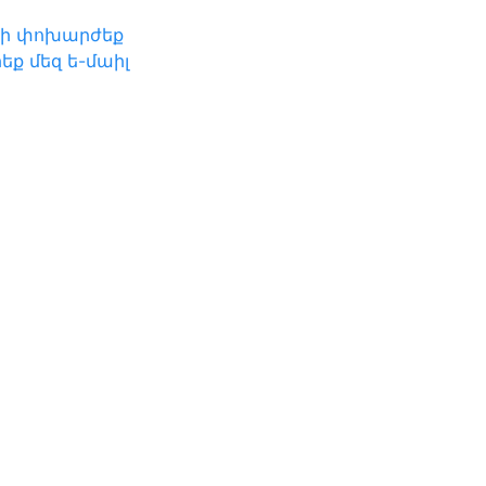
րի փոխարժեք
եք մեզ ե-մաիլ