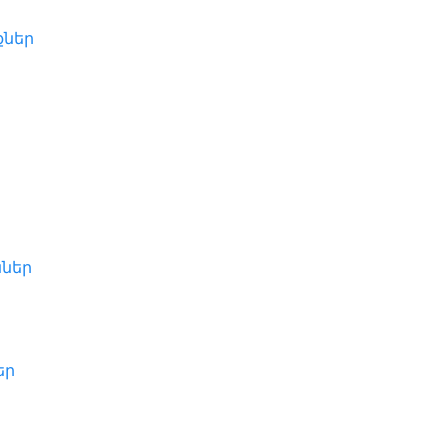
ներ
ններ
եր