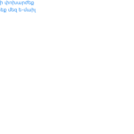
րի փոխարժեք
եք մեզ ե-մաիլ