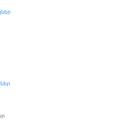
ներ
ններ
եր