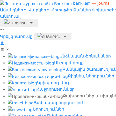
banki.am
— journal
Ավանդներ
Վարկեր
Հիփոթեք
Բանկեր
Փոխարժեք
ակտուալ
Գրել գրառումը
Անձնական Ֆինանսներ
Անշարժ գույք
Բանկային ծառայությու
Բիզնես, ներդրումներ
Կրիպտուրժույ
Հաջողություններ
Ձախողումներ և սխալն
Ճանապարհորդություն
Նորություններ
Տեխնոլոգիաներ